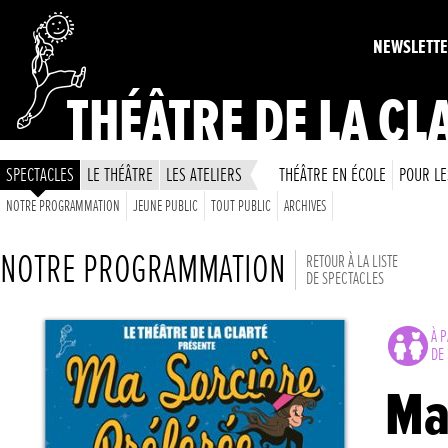
NEWSLETT
THÉÂTRE DE LA CL
SPECTACLES
LE THÉÂTRE
LES ATELIERS
THÉÂTRE EN ÉCOLE
POUR LE
NOTRE PROGRAMMATION
JEUNE PUBLIC
TOUT PUBLIC
ARCHIVES
NOTRE PROGRAMMATION
RETOUR À LA LISTE
DE SPECTACLES
À P
DE 
Ma