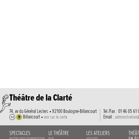
Théâtre de la Clarté
74, av du Général Leclerc • 92100 Boulogne-Billancourt
Tel./Fax : 01 46 05 61 
Billancourt •
Email :
voir sur la carte
administration
SPECTACLES
LE THÉÂTRE
LES ATELIERS
THÉÂ
EN ÉC