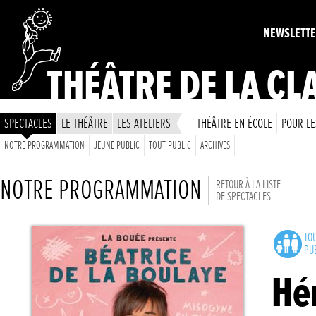
NEWSLETT
THÉÂTRE DE LA CL
SPECTACLES
LE THÉÂTRE
LES ATELIERS
THÉÂTRE EN ÉCOLE
POUR LE
NOTRE PROGRAMMATION
JEUNE PUBLIC
TOUT PUBLIC
ARCHIVES
NOTRE PROGRAMMATION
RETOUR À LA LISTE
DE SPECTACLES
TO
PU
Hé