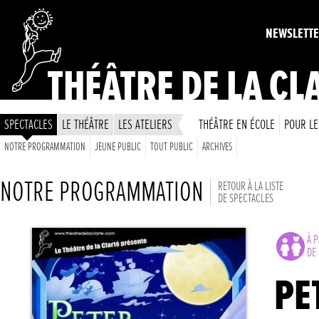
NEWSLETT
THÉÂTRE DE LA CL
SPECTACLES
LE THÉÂTRE
LES ATELIERS
THÉÂTRE EN ÉCOLE
POUR LE
NOTRE PROGRAMMATION
JEUNE PUBLIC
TOUT PUBLIC
ARCHIVES
NOTRE PROGRAMMATION
RETOUR À LA LISTE
DE SPECTACLES
À P
DE 
PE