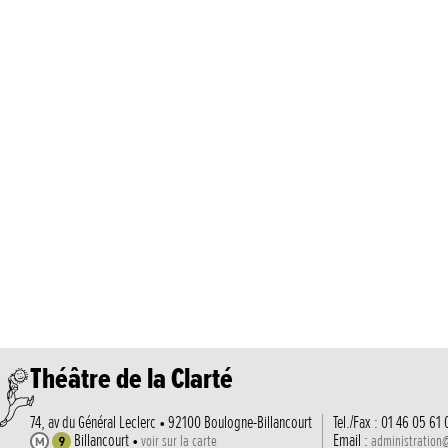
Théâtre de la Clarté
74, av du Général Leclerc • 92100 Boulogne-Billancourt
Tel./Fax : 01 46 05 61 
Billancourt •
Email :
voir sur la carte
administration