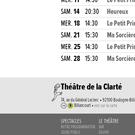
SAM.
14
20:30
Heureux
MER.
18
14:30
Le Petit Pr
SAM.
21
15:30
Ma Sorcièr
MER.
25
14:30
Le Petit Pr
SAM.
28
15:30
Ma Sorcièr
Théâtre de la Clarté
74, av du Général Leclerc • 92100 Boulogne-Bill
Billancourt •
voir sur la carte
SPECTACLES
LE THÉÂTRE
NOTRE PROGRAMMATION
BAR
JEUNE PUBLIC
ÉQUIPE