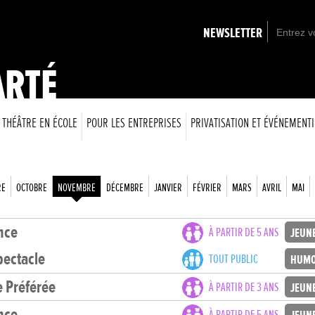
NEWSLETTER
ARTÉ
THÉÂTRE EN ÉCOLE
POUR LES ENTREPRISES
PRIVATISATION ET ÉVÉNEMENTI
RE
OCTOBRE
NOVEMBRE
DÉCEMBRE
JANVIER
FÉVRIER
MARS
AVRIL
MAI
ince
À PARTIR DE 5 ANS
JEUN
ectacle
TOUT PUBLIC
HUMO
e Préférée
À PARTIR DE 3 ANS
JEUN
ince
À PARTIR DE 5 ANS