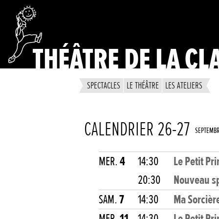
THÉÂTRE DE LA CL
SPECTACLES
LE THÉÂTRE
LES ATELIERS
CALENDRIER 26-27
SEPTEMB
MER.
4
14:30
Le Petit Pr
20:30
Nouveau sp
SAM.
7
14:30
Ma Sorcièr
MER.
11
14:30
Le Petit Pr