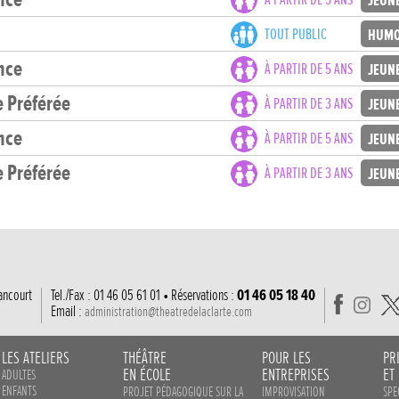
JEUN
TOUT PUBLIC
HUMO
ince
À PARTIR DE 5 ANS
JEUN
e Préférée
À PARTIR DE 3 ANS
JEUN
ince
À PARTIR DE 5 ANS
JEUN
e Préférée
À PARTIR DE 3 ANS
JEUN
ancourt
Tel./Fax : 01 46 05 61 01 • Réservations :
01 46 05 18 40
Email :
administration@theatredelaclarte.com
LES ATELIERS
THÉÂTRE
POUR LES
PR
EN ÉCOLE
ENTREPRISES
ET
ADULTES
ENFANTS
PROJET PÉDAGOGIQUE SUR LA
IMPROVISATION
SPE