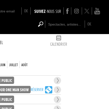
OK
SUIVEZ
-NOUS SUR
OK
EL
CALENDRIER
JUIN
JUILLET
AOÛT
E PUBLIC
RÉSERVER
UR ONE MAN SHOW
E PUBLIC